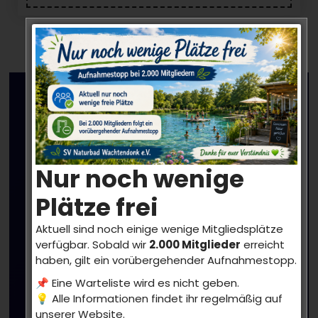
Unserer
Partner
Nur noch wenige
Plätze frei
Wir bedanken uns für die Unterstützung des SV
Naturbad Wachtendonk e.V.
Aktuell sind noch einige wenige Mitgliedsplätze
verfügbar. Sobald wir
2.000 Mitglieder
erreicht
haben, gilt ein vorübergehender Aufnahmestopp.
📌 Eine Warteliste wird es nicht geben.
💡 Alle Informationen findet ihr regelmäßig auf
unserer Website.
toffe Püllen