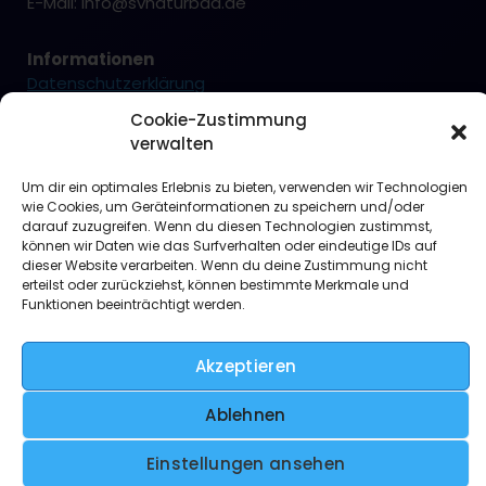
E-Mail:
info@svnaturbad.de
Informationen
Datenschutzerklärung
Cookie-Richtlinie
Cookie-Zustimmung
Haftungsausschluss
verwalten
Impressum
Um dir ein optimales Erlebnis zu bieten, verwenden wir Technologien
wie Cookies, um Geräteinformationen zu speichern und/oder
darauf zuzugreifen. Wenn du diesen Technologien zustimmst,
können wir Daten wie das Surfverhalten oder eindeutige IDs auf
dieser Website verarbeiten. Wenn du deine Zustimmung nicht
erteilst oder zurückziehst, können bestimmte Merkmale und
Funktionen beeinträchtigt werden.
Akzeptieren
Ablehnen
Copyright © 2026 SV Naturbad Wachtendonk e.V.
Einstellungen ansehen