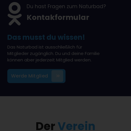
a
Du hast Fragen zum Naturbad?
c
Kontakformular
h
t
Das musst du wissen!
e
Das Naturbad ist ausschließlich für
n
Mitglieder zugänglich. Du und deine Familie
können aber jederzeit Mitglied werden.
d
o
Werde Mitglied
n
k
e
.
Der
Verein
V