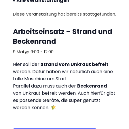
a
« Alle Veranstaltungen
c
Diese Veranstaltung hat bereits stattgefunden.
h
t
Arbeitseinsatz – Strand und
e
Beckenrand
n
9 Mai @ 9:00
-
12:00
d
Hier soll der
Strand vom Unkraut befreit
o
werden. Dafür haben wir natürlich auch eine
tolle Maschine am Start.
n
Parallel dazu muss auch der
Beckenrand
k
von Unkraut befreit werden. Auch hierfür gibt
es passende Geräte, die super genutzt
e
werden können. 🌾
.
V