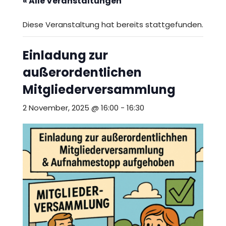
a
« Alle Veranstaltungen
c
Diese Veranstaltung hat bereits stattgefunden.
h
t
Einladung zur
e
außerordentlichen
n
Mitgliederversammlung
d
2 November, 2025 @ 16:00
-
16:30
o
n
k
e
.
V