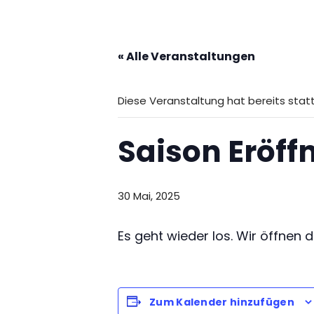
c
h
« Alle Veranstaltungen
t
e
Diese Veranstaltung hat bereits sta
n
d
Saison Eröff
o
n
30 Mai, 2025
k
Es geht wieder los. Wir öffnen
e
.
V
Zum Kalender hinzufügen