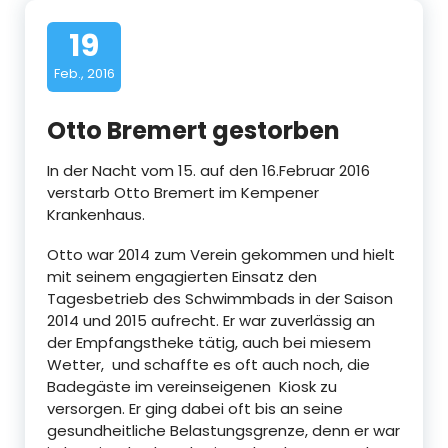
a
c
19
h
Feb., 2016
t
Otto Bremert gestorben
e
In der Nacht vom 15. auf den 16.Februar 2016
n
verstarb Otto Bremert im Kempener
d
Krankenhaus.
o
Otto war 2014 zum Verein gekommen und hielt
mit seinem engagierten Einsatz den
n
Tagesbetrieb des Schwimmbads in der Saison
k
2014 und 2015 aufrecht. Er war zuverlässig an
der Empfangstheke tätig, auch bei miesem
e
Wetter, und schaffte es oft auch noch, die
Badegäste im vereinseigenen Kiosk zu
.
versorgen. Er ging dabei oft bis an seine
V
gesundheitliche Belastungsgrenze, denn er war